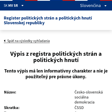
Skočiť na hlavný obsah
Slovenčina
SK
MV SR
Register politických strán a politických hnutí
Slovenskej republiky
Späť na výsledky vyhľadania
Výpis z registra politických strán a
politických hnutí
Tento výpis má len informatívny charakter a nie je
použiteľný pre právne úkony.
Názov:
Česko-slovenská
sociálna
demokracia
Skratka:
ČSSD