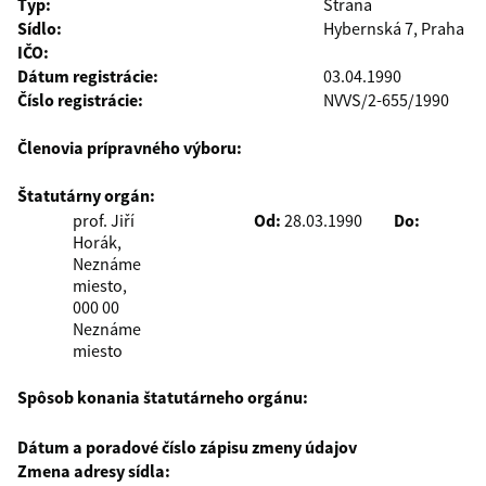
Typ:
Strana
Sídlo:
Hybernská 7, Praha
IČO:
Dátum registrácie:
03.04.1990
Číslo registrácie:
NVVS/2-655/1990
Členovia prípravného výboru:
Štatutárny orgán:
prof. Jiří
Od:
28.03.1990
Do:
Horák,
Neznáme
miesto,
000 00
Neznáme
miesto
Spôsob konania štatutárneho orgánu:
Dátum a poradové číslo zápisu zmeny údajov
Zmena adresy sídla: