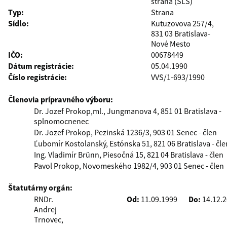
strana (SĽS)
Typ:
Strana
Sídlo:
Kutuzovova 257/4,
831 03 Bratislava-
Nové Mesto
IČO:
00678449
Dátum registrácie:
05.04.1990
Číslo registrácie:
VVS/1-693/1990
Členovia prípravného výboru:
Dr. Jozef Prokop,ml., Jungmanova 4, 851 01 Bratislava -
splnomocnenec
Dr. Jozef Prokop, Pezinská 1236/3, 903 01 Senec - člen
Ľubomír Kostolanský, Estónska 51, 821 06 Bratislava - čle
Ing. Vladimír Brünn, Piesočná 15, 821 04 Bratislava - člen
Pavol Prokop, Novomeského 1982/4, 903 01 Senec - člen
Štatutárny orgán:
RNDr.
Od:
11.09.1999
Do:
14.12.
Andrej
Trnovec,