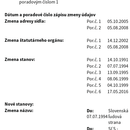
poradovým číslom 1
Dátum a poradové číslo zápisu zmeny údajov
Zmena adresy sídla:
Por.č. 1
05.10.2005
Por.č. 2
05.08.2008
Zmena štatutárneho orgánu:
Por.č. 1
14.12.2002
Por.č. 2
05.08.2008
Zmena stanov:
Por.č. 1
14.10.1991
Por.č. 2
07.07.1994
Por.č. 3
13.09.1995
Por.č. 4
08.06.1999
Por.č. 5
04.10.1999
Por.č. 6
17.05.2016
Nové stanovy:
Zmena názvu:
Do:
Slovenská
07.07.1994
ľudová
strana
Do:
SĽS -