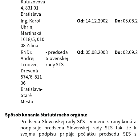
Kutuzovova
4, 831 01
Bratislava
Ing. Karol
Od:
14.12.2002
Do:
05.08.
Uhrín,
Martinská
1618/5, 010
08 Žilina
RNDr.
- predseda
Od:
05.08.2008
Do:
02.09.
Andrej
Slovenskej
Trnovec,
rady SĽS
Drevená
574/6, 811
06
Bratislava-
Staré
Mesto
Spôsob konania štatutárneho orgánu:
Predseda Slovenskej rady SĽS - v mene strany koná a
podpisuje predseda Slovenskej rady SĽS tak, že k
svojmu podpisu pripája pečiatku predsedu SĽS s