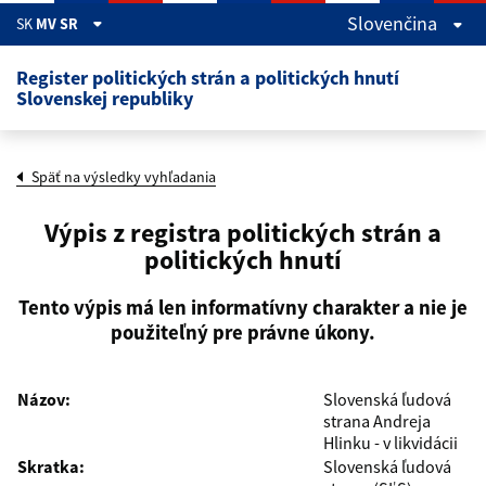
Skočiť na hlavný obsah
Slovenčina
SK
MV SR
Register politických strán a politických hnutí
Slovenskej republiky
Späť na výsledky vyhľadania
Výpis z registra politických strán a
politických hnutí
Tento výpis má len informatívny charakter a nie je
použiteľný pre právne úkony.
Názov:
Slovenská ľudová
strana Andreja
Hlinku - v likvidácii
Skratka:
Slovenská ľudová