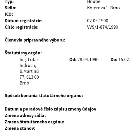
Typ:
Hnutie
Sídlo:
Kotěrova 1, Brno
IČO:
Dátum registrácie:
02.05.1990
Číslo registrácie:
VVS/1-874/1990
Členovia prípravného výboru:
Štatutárny orgán:
Ing. Lotar
Od:
28.04.1990
Do:
15.02
Indruch,
B.Martinů
77, 613 00
Brno
Spôsob konania štatutárneho orgánu:
Dátum a poradové číslo zápisu zmeny údajov
Zmena adresy sídla:
Zmena štatutárneho orgánu:
Zmena stanov: