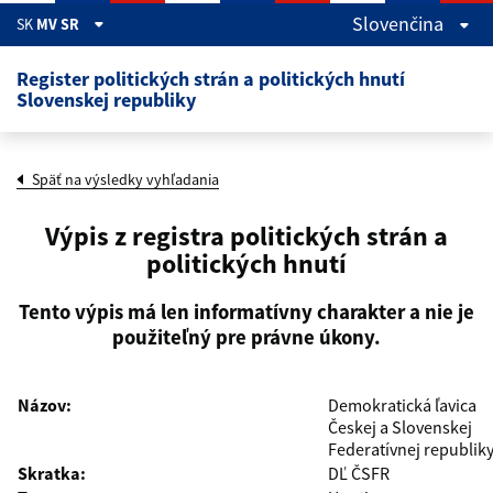
Skočiť na hlavný obsah
Slovenčina
SK
MV SR
Register politických strán a politických hnutí
Slovenskej republiky
Späť na výsledky vyhľadania
Výpis z registra politických strán a
politických hnutí
Tento výpis má len informatívny charakter a nie je
použiteľný pre právne úkony.
Názov:
Demokratická ľavica
Českej a Slovenskej
Federatívnej republik
Skratka:
DĽ ČSFR