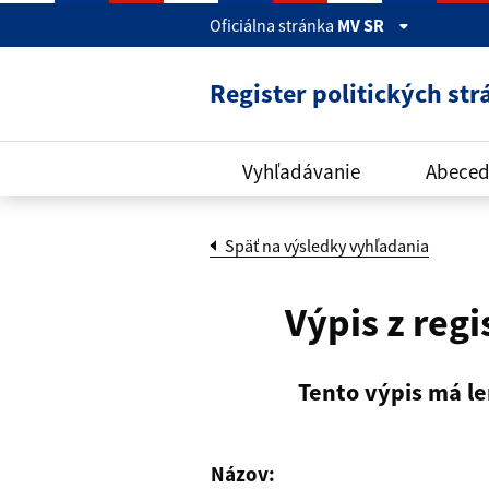
Skočiť na hlavný obsah
Oficiálna stránka
MV SR
Register politických str
Vyhľadávanie
Abeced
Späť na výsledky vyhľadania
Výpis z regi
Tento výpis má le
Názov: