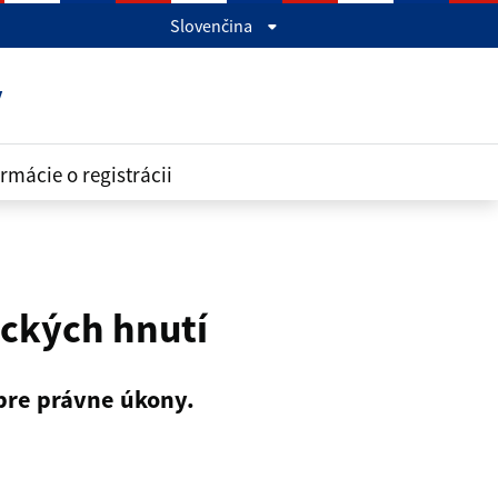
Slovenčina
y
rmácie o registrácii
tických hnutí
 pre právne úkony.