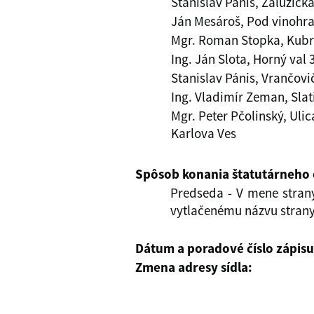
Stanislav Pánis, Zálužická
Ján Mesároš, Pod vinohra
Mgr. Roman Stopka, Kubra
Ing. Ján Slota, Horný val 3
Stanislav Pánis, Vrančovi
Ing. Vladimír Zeman, Slat
Mgr. Peter Pčolinský, Uli
Karlova Ves
Spôsob konania štatutárneho
Predseda - V mene stran
vytlačenému názvu strany,
Dátum a poradové číslo zápis
Zmena adresy sídla: