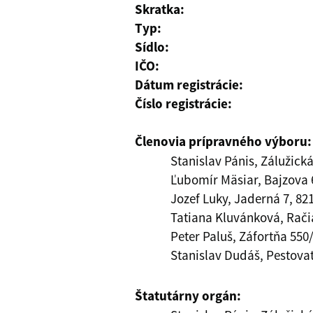
Skratka:
Typ:
Sídlo:
IČO:
Dátum registrácie:
Číslo registrácie:
Členovia prípravného výboru:
Stanislav Pánis, Zálužick
Ľubomír Mäsiar, Bajzova 6,
Jozef Luky, Jaderná 7, 821
Tatiana Kluvánková, Račia
Peter Paluš, Záfortňa 550
Stanislav Dudáš, Pestovate
Štatutárny orgán: