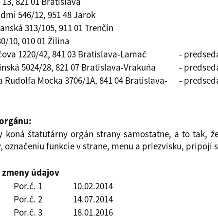
 13, 821 01 Bratislava
dmi 546/12, 951 48 Jarok
nská 313/105, 911 01 Trenčín
0/10, 010 01 Žilina
čova 1220/42, 841 03 Bratislava-Lamač
- predsed
inská 5024/28, 821 07 Bratislava-Vrakuňa
- predsed
ca Rudolfa Mocka 3706/1A, 841 04 Bratislava-
- predsed
 orgánu:
y koná štatutárny orgán strany samostatne, a to tak, 
 označeniu funkcie v strane, menu a priezvisku, pripojí 
u zmeny údajov
Por.č. 1
10.02.2014
Por.č. 2
14.07.2014
Por.č. 3
18.01.2016