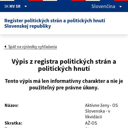
Skočiť na hlavný obsah
Slovenčina
SK
MV SR
Register politických strán a politických hnutí
Slovenskej republiky
Späť na výsledky vyhľadania
Výpis z registra politických strán a
politických hnutí
Tento výpis má len informatívny charakter a nie je
použiteľný pre právne úkony.
Názov:
Aktívne ženy - OS
Slovenska - v
likvidácii
Skratka:
AŽ-OS