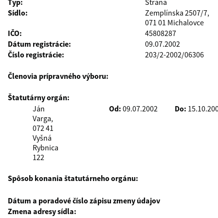
Typ:
Strana
Sídlo:
Zemplínska 2507/7,
071 01 Michalovce
IČO:
45808287
Dátum registrácie:
09.07.2002
Číslo registrácie:
203/2-2002/06306
Členovia prípravného výboru:
Štatutárny orgán:
Ján
Od:
09.07.2002
Do:
15.10.20
Varga,
072 41
Vyšná
Rybnica
122
Spôsob konania štatutárneho orgánu:
Dátum a poradové číslo zápisu zmeny údajov
Zmena adresy sídla: