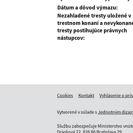
Dátum a dôvod výmazu:
Nezahladené tresty uložené v
trestnom konaní a nevykonan
tresty postihujúce právnych
nástupcov:
Cookies
Kontakt
Vyhlásenie o prí
Vytvorené v súlade s
Jednotným dizajn
Službu zabezpečuje Ministerstvo vnútr
Drieňová 22, 826 86 Bratislava 29