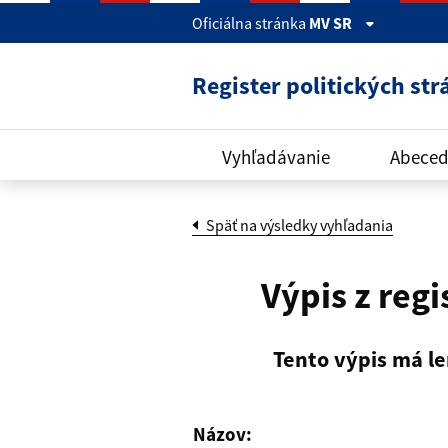
Skočiť na hlavný obsah
Oficiálna stránka
MV SR
Register politických str
Vyhľadávanie
Abeced
Späť na výsledky vyhľadania
Výpis z regi
Tento výpis má le
Názov: