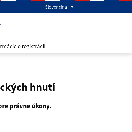
Slovenčina
y
rmácie o registrácii
tických hnutí
 pre právne úkony.