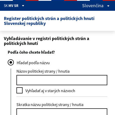
Skočiť na hlavný obsah
Slovenčina
SK
MV SR
Register politických strán a politických hnutí
Slovenskej republiky
Vyhľadávanie v registri politických strán a
politických hnutí
Podľa čoho chcete hľadať?
Hľadať podľa názvu
Názov politickej strany / hnutia
Vyhľadať aj v starých názvoch
Skratka názvu politickej strany / hnutia