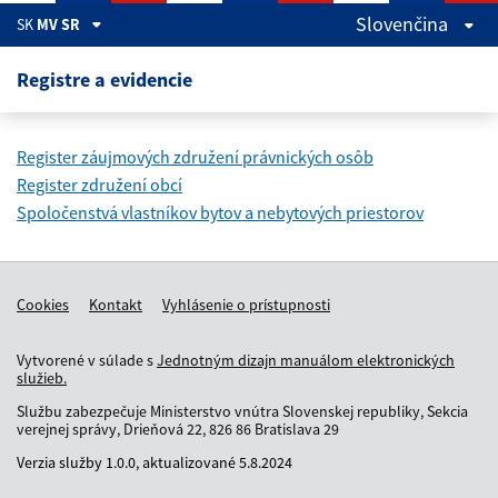
Preskočiť na hlavný obsah
Slovenčina
SK
MV SR
Registre a evidencie
Register záujmových združení právnických osôb
Register združení obcí
Spoločenstvá vlastníkov bytov a nebytových priestorov
Cookies
Kontakt
Vyhlásenie o prístupnosti
Vytvorené v súlade s
Jednotným dizajn manuálom elektronických
služieb.
Službu zabezpečuje Ministerstvo vnútra Slovenskej republiky, Sekcia
verejnej správy, Drieňová 22, 826 86 Bratislava 29
Verzia služby
1.0.0,
aktualizované
5.8.2024