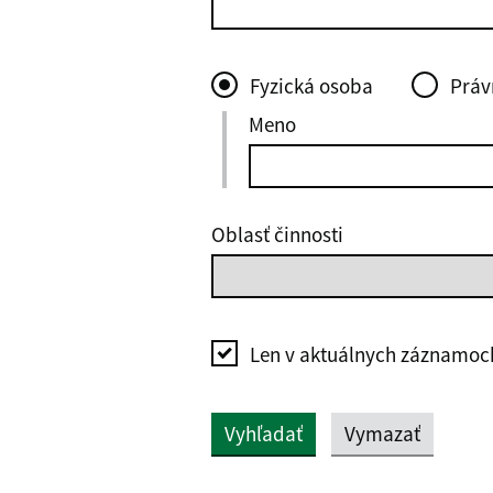
Fyzická osoba
Práv
Meno
Oblasť činnosti
Len v aktuálnych záznamoc
Vyhľadať
Vymazať