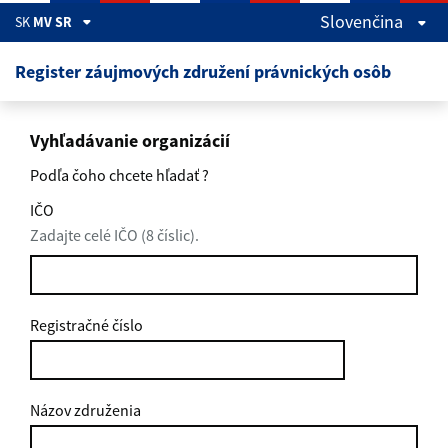
Preskočiť na hlavný obsah
Slovenčina
SK
MV SR
Register záujmových združení právnických osôb
Vyhľadávanie organizácií
Podľa čoho chcete hľadať ?
IČO
Zadajte celé IČO (8 číslic).
Registračné číslo
Názov združenia