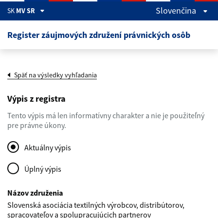
Preskočiť na hlavný obsah
Slovenčina
SK
MV SR
Register záujmových združení právnických osôb
Späť na výsledky vyhľadania
Výpis z registra
Tento výpis má len informatívny charakter a nie je použiteľný
pre právne úkony.
Aktuálny výpis
Úplný výpis
Názov združenia
Slovenská asociácia textilných výrobcov, distribútorov,
spracovateľov a spolupracujúcich partnerov