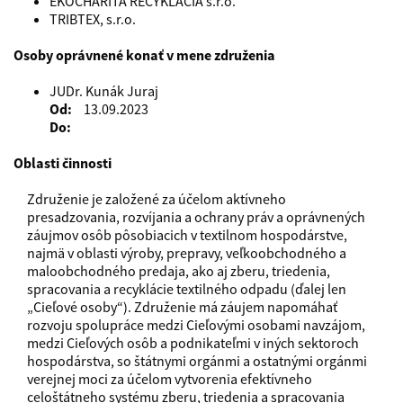
EKOCHARITA RECYKLÁCIA s.r.o.
TRIBTEX, s.r.o.
Osoby oprávnené konať v mene združenia
JUDr. Kunák Juraj
Od
13.09.2023
Do
Oblasti činnosti
Združenie je založené za účelom aktívneho 
presadzovania, rozvíjania a ochrany práv a oprávnených 
záujmov osôb pôsobiacich v textilnom hospodárstve, 
najmä v oblasti výroby, prepravy, veľkoobchodného a 
maloobchodného predaja, ako aj zberu, triedenia, 
spracovania a recyklácie textilného odpadu (ďalej len 
„Cieľové osoby“). Združenie má záujem napomáhať 
rozvoju spolupráce medzi Cieľovými osobami navzájom, 
medzi Cieľových osôb a podnikateľmi v iných sektoroch 
hospodárstva, so štátnymi orgánmi a ostatnými orgánmi 
verejnej moci za účelom vytvorenia efektívneho 
celoštátneho systému zberu, triedenia a spracovania 