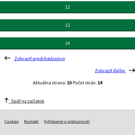
12
13
14
Zobraziť predchádzajúce
Zobraziť ďalšie
Aktuálna strana:
10
Počet strán:
14
Späť na začiatok
Cookies
Kontakt
Vyhlásenie o prístupnosti