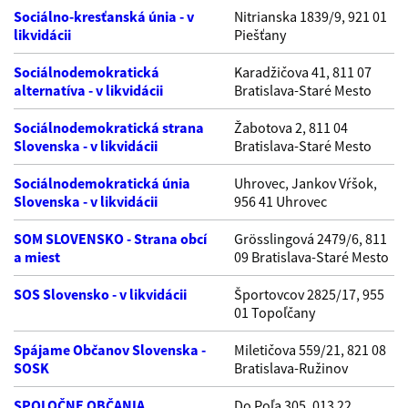
Sociálno-kresťanská únia - v
Nitrianska 1839/9, 921 01
likvidácii
Piešťany
Sociálnodemokratická
Karadžičova 41, 811 07
alternatíva - v likvidácii
Bratislava-Staré Mesto
Sociálnodemokratická strana
Žabotova 2, 811 04
Slovenska - v likvidácii
Bratislava-Staré Mesto
Sociálnodemokratická únia
Uhrovec, Jankov Vŕšok,
Slovenska - v likvidácii
956 41 Uhrovec
SOM SLOVENSKO - Strana obcí
Grösslingová 2479/6, 811
a miest
09 Bratislava-Staré Mesto
SOS Slovensko - v likvidácii
Športovcov 2825/17, 955
01 Topoľčany
Spájame Občanov Slovenska -
Miletičova 559/21, 821 08
SOSK
Bratislava-Ružinov
SPOLOČNE OBČANIA
Do Poľa 305, 013 22