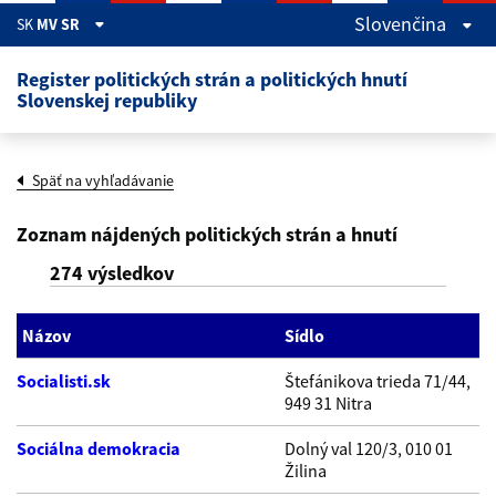
Skočiť na hlavný obsah
Slovenčina
SK
MV SR
Register politických strán a politických hnutí
Slovenskej republiky
Späť na vyhľadávanie
Zoznam nájdených politických strán a hnutí
274 výsledkov
Názov
Sídlo
Socialisti.sk
Štefánikova trieda 71/44,
949 31 Nitra
Sociálna demokracia
Dolný val 120/3, 010 01
Žilina