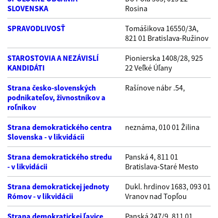
SLOVENSKA
Rosina
SPRAVODLIVOSŤ
Tomášikova 16550/3A,
821 01 Bratislava-Ružinov
STAROSTOVIA A NEZÁVISLÍ
Pionierska 1408/28, 925
KANDIDÁTI
22 Veľké Úľany
Strana česko-slovenských
Rašínove nábr .54,
podnikateľov, živnostníkov a
roľníkov
Strana demokratického centra
neznáma, 010 01 Žilina
Slovenska - v likvidácii
Strana demokratického stredu
Panská 4, 811 01
- v likvidácii
Bratislava-Staré Mesto
Strana demokratickej jednoty
Dukl. hrdinov 1683, 093 01
Rómov - v likvidácii
Vranov nad Topľou
Strana demokratickej ľavice
Panská 247/9, 811 01