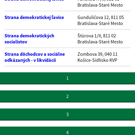
Bratislava-Staré Mesto
Strana demokratickej ľavice
Gunduličova 12, 811 05
Bratislava-Staré Mesto
Strana demokratických
Štúrova 1/II, 811 02
socialistov
Bratislava-Staré Mesto
Strana dôchodcov a sociálne
Zombova 39, 040 11
odkázaných - v likvidácii
Košice-Sídlisko KVP
1
2
3
4