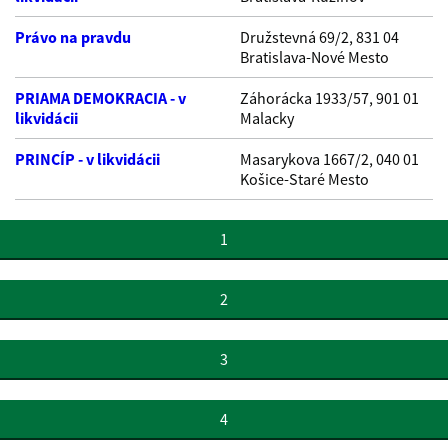
Právo na pravdu
Družstevná 69/2, 831 04
Bratislava-Nové Mesto
PRIAMA DEMOKRACIA - v
Záhorácka 1933/57, 901 01
likvidácii
Malacky
PRINCÍP - v likvidácii
Masarykova 1667/2, 040 01
Košice-Staré Mesto
1
2
3
4