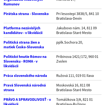
Rumunov
Pirátska strana - Slovensko
Pri lesostepi 3838/5, 841 10
Bratislava-Devín
Platforma nezávislých
Jakubovo nám. 14, 811 09
kandidátov - v likvidácii
Bratislava-Staré Mesto
Politická strana žien a
pplk.Sochora 20,
matiek Česko-Slovenska
Politické hnutie Rómov na
Pribinova 1421/172, 960 01
Slovensku - ROMA - v
Zvolen
likvidácii
Práca slovenského národa
Ružová 111, 019 01 Ilava
Pravá Slovenská národná
Moskovská 16, 811 08
strana
Bratislava-Staré Mesto
PRÁVO A SPRAVODLIVOSŤ - v
Tomášikova 3/A, 821 01
likvidácii
Bratislava-Ružinov