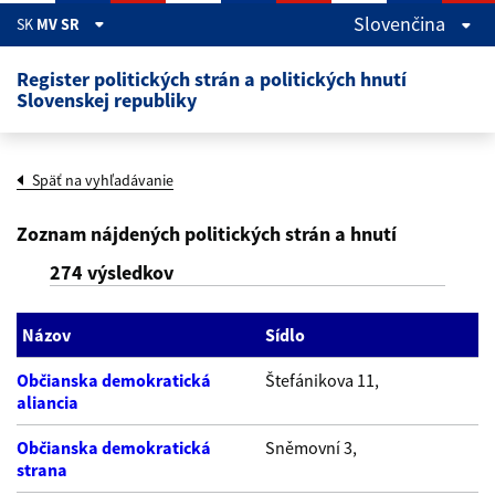
Skočiť na hlavný obsah
Slovenčina
SK
MV SR
Register politických strán a politických hnutí
Slovenskej republiky
Späť na vyhľadávanie
Zoznam nájdených politických strán a hnutí
274 výsledkov
Názov
Sídlo
Občianska demokratická
Štefánikova 11,
aliancia
Občianska demokratická
Sněmovní 3,
strana