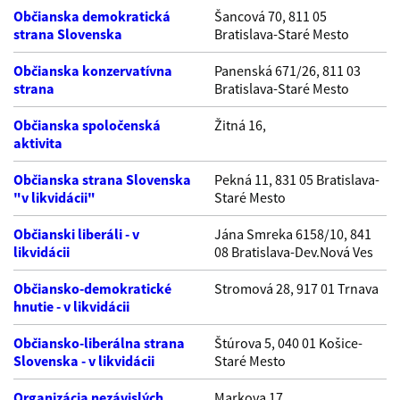
Občianska demokratická
Šancová 70, 811 05
strana Slovenska
Bratislava-Staré Mesto
Občianska konzervatívna
Panenská 671/26, 811 03
strana
Bratislava-Staré Mesto
Občianska spoločenská
Žitná 16,
aktivita
Občianska strana Slovenska
Pekná 11, 831 05 Bratislava-
"v likvidácii"
Staré Mesto
Občianski liberáli - v
Jána Smreka 6158/10, 841
likvidácii
08 Bratislava-Dev.Nová Ves
Občiansko-demokratické
Stromová 28, 917 01 Trnava
hnutie - v likvidácii
Občiansko-liberálna strana
Štúrova 5, 040 01 Košice-
Slovenska - v likvidácii
Staré Mesto
Organizácia nezávislých
Markova 17,