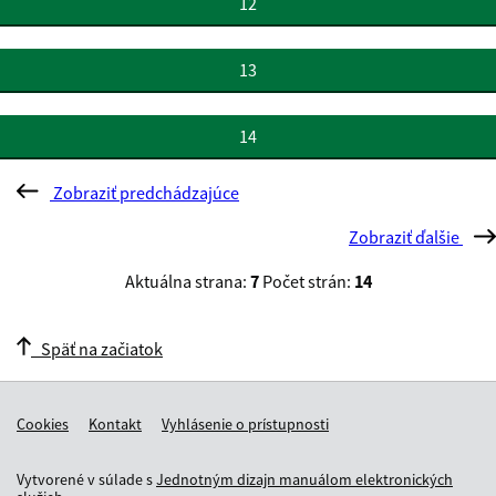
12
13
14
Zobraziť predchádzajúce
Zobraziť ďalšie
Aktuálna strana:
7
Počet strán:
14
Späť na začiatok
Cookies
Kontakt
Vyhlásenie o prístupnosti
Vytvorené v súlade s
Jednotným dizajn manuálom elektronických