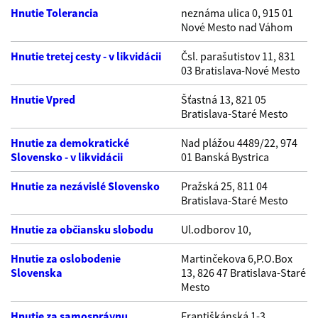
Hnutie Tolerancia
neznáma ulica 0, 915 01
Nové Mesto nad Váhom
Hnutie tretej cesty - v likvidácii
Čsl. parašutistov 11, 831
03 Bratislava-Nové Mesto
Hnutie Vpred
Šťastná 13, 821 05
Bratislava-Staré Mesto
Hnutie za demokratické
Nad plážou 4489/22, 974
Slovensko - v likvidácii
01 Banská Bystrica
Hnutie za nezávislé Slovensko
Pražská 25, 811 04
Bratislava-Staré Mesto
Hnutie za občiansku slobodu
Ul.odborov 10,
Hnutie za oslobodenie
Martinčekova 6,P.O.Box
Slovenska
13, 826 47 Bratislava-Staré
Mesto
Hnutie za samosprávnu
Františkánská 1-3,