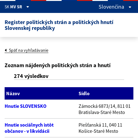
Skočiť na hlavný obsah
Slovenčina
SK
MV SR
Register politických strán a politických hnutí
Slovenskej republiky
Späť na vyhľadávanie
Zoznam nájdených politických strán a hnutí
274 výsledkov
Názov
Sídlo
Hnutie SLOVENSKO
Zámocká 6873/14, 811 01
Bratislava-Staré Mesto
Hnutie sociálnych istôt
Piešťanská 11, 040 11
občanov - v likvidácii
Košice-Staré Mesto