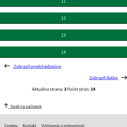
11
12
13
14
Zobraziť predchádzajúce
Zobraziť ďalšie
Aktuálna strana:
3
Počet strán:
14
Späť na začiatok
Cookies
Kontakt
Vyhlásenie o prístupnosti