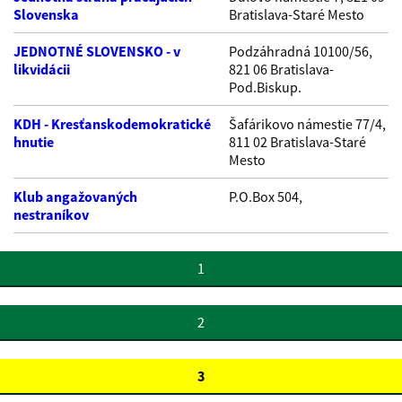
Slovenska
Bratislava-Staré Mesto
JEDNOTNÉ SLOVENSKO - v
Podzáhradná 10100/56,
likvidácii
821 06 Bratislava-
Pod.Biskup.
KDH - Kresťanskodemokratické
Šafárikovo námestie 77/4,
hnutie
811 02 Bratislava-Staré
Mesto
Klub angažovaných
P.O.Box 504,
nestraníkov
1
2
3