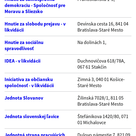
demokraciu - Spoločnosť pre
Moravu a Sliezsko
Hnutie za slobodu prejavu - v
Devínska cesta 16, 841 04
likvidácii
Bratislava-Staré Mesto
Hnutie za sociálnu
Na dolinách 1,
spravodlivosť
IDEA - v likvidácii
Duchnovičova 618/78A,
067 61 Stakčín
Iniciatíva za občiansku
Zimná 3, 040 01 Košice-
spoločnosť - v likvidácii
Staré Mesto
Jednota Slovanov
Žilinská 7028/1, 811 05
Bratislava-Staré Mesto
Jednota slovenskej ľavice
Štefánikova 1420/80, 071
01 Michalovce
Jednotná strana pracujúcich
Dulovo námestie 7, 821 09